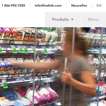
1 866-992-7285
info@lesfmb.com
Nouvelles
EN
Produits
Menu
Réalisations
Services
Commerce de détail
Industriel
À propos
Nos clients
Estimation
Nous joindre