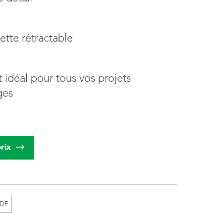
ette rétractable
t idéal pour tous vos projets
ges
rix
PDF